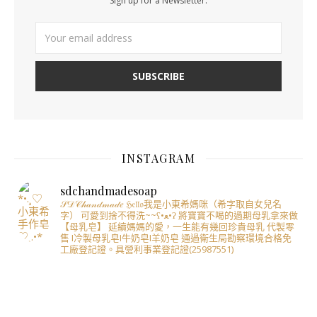
Sign up for a Newsletter.
INSTAGRAM
sdchandmadesoap
𝒮𝒟𝒞𝒽𝒶𝓃𝒹𝓂𝒶𝒹𝑒
ℌ𝔢𝔩𝔩𝔬我是小東希媽咪（希字取自女兒名
字）
可愛到捨不得洗~~ʕ•ﻌ•ʔ
將寶寶不喝的過期母乳拿來做
【母乳皂】
延續媽媽的愛，一生能有幾回珍貴母乳
代製零
售 I冷製母乳皂I牛奶皂I羊奶皂
通過衛生局勘察環境合格免
工廠登記證。具營利事業登記證(25987551)