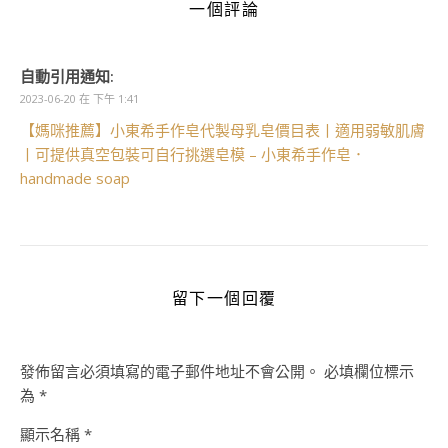
一個評論
自動引用通知:
2023-06-20 在 下午 1:41
【媽咪推薦】小東希手作皂代製母乳皂價目表丨適用弱敏肌膚
丨可提供真空包裝可自行挑選皂模 – 小東希手作皂．
handmade soap
留下一個回覆
發佈留言必須填寫的電子郵件地址不會公開。
必填欄位標示
為
*
顯示名稱
*