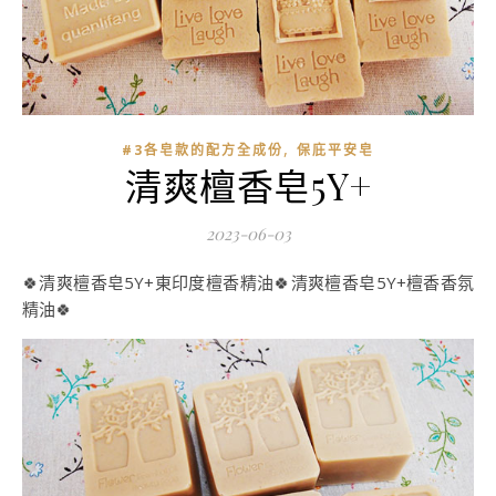
,
#3各皂款的配方全成份
保庇平安皂
清爽檀香皂5Y+
2023-06-03
🍀清爽檀香皂5Y+東印度檀香精油🍀清爽檀香皂5Y+檀香香氛
精油🍀