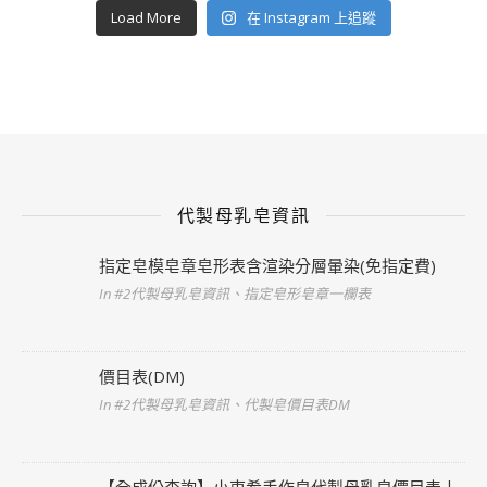
Load More
在 Instagram 上追蹤
代製母乳皂資訊
指定皂模皂章皂形表含渲染分層暈染(免指定費)
In #2代製母乳皂資訊、指定皂形皂章一欄表
價目表(DM)
In #2代製母乳皂資訊、代製皂價目表DM
【全成份查詢】小東希手作皂代製母乳皂價目表丨