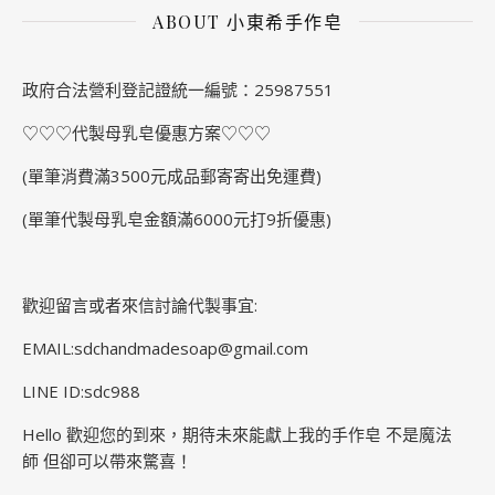
ABOUT 小東希手作皂
政府合法營利登記證統一編號：25987551
♡♡♡代製母乳皂優惠方案♡♡♡
(單筆消費滿3500元成品郵寄寄出免運費)
(單筆代製母乳皂金額滿6000元打9折優惠)
歡迎留言或者來信討論代製事宜:
EMAIL:sdchandmadesoap@gmail.com
LINE ID:sdc988
Hello 歡迎您的到來，期待未來能獻上我的手作皂 不是魔法
師 但卻可以帶來驚喜！