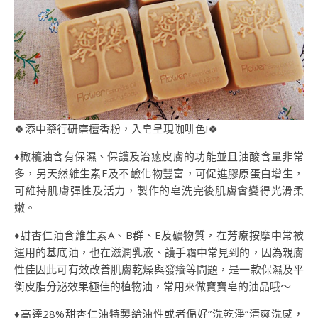
🍀添中藥行研磨檀香粉，入皂呈現咖啡色!🍀
♦️橄欖油含有保濕、保護及治癒皮膚的功能並且油酸含量非常
多，另天然維生素E及不鹼化物豐富，可促進膠原蛋白增生，
可維持肌膚彈性及活力，製作的皂洗完後肌膚會變得光滑柔
嫩。
♦️甜杏仁油含維生素A、B群、E及礦物質，在芳療按摩中常被
運用的基底油，也在滋潤乳液、護手霜中常見到的，因為親膚
性佳因此可有效改善肌膚乾燥與發癢等問題，是一款保濕及平
衡皮脂分泌效果極佳的植物油，常用來做寶寶皂的油品哦～
​♦️高達28%甜杏仁油特製給油性或者偏好”洗乾淨”清爽洗感，