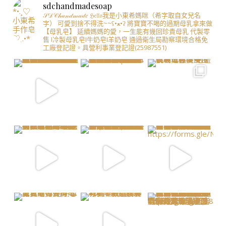
sdchandmadesoap
𝒮𝒟𝒞𝒽𝒶𝓃𝒹𝓂𝒶𝒹𝑒
ℌ𝔢𝔩𝔩𝔬我是小東希媽咪（希字取自女兒名
字）
可愛到捨不得洗~~ʕ•ﻌ•ʔ
將寶寶不喝的過期母乳拿來做
【母乳皂】
延續媽媽的愛，一生能有幾回珍貴母乳
代製零
售 I冷製母乳皂I牛奶皂I羊奶皂
通過衛生局勘察環境合格免
工廠登記證。具營利事業登記證(25987551)