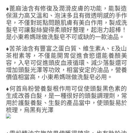
♦️蓖麻油含有修復及潤滑皮膚的功能，能製造
保濕力高又溫和、泡沫多且有微透明感的手作
皂，不僅對斑點問題肌膚有美白作用，製成洗
髮皂可讓髮絲變得柔順好整理，起泡力超棒！
是小東希媽咪做洗髮皂不可或缺的一款油品。
​♦️苦茶油含有豐富之蛋白質、維生素A、E及山
茶柑素等，不僅能開胃促進食慾還能養顏美
容，入皂可促進頭皮血液循環、減少落髮還可
增加頭髮光澤等功效，相當安定的油品，營養
價值相當高，小東希媽咪做洗髮皂必用。
​♦️何首烏粉營養髮根作用可促使頭髮黑色素的
生成改善白髮，是一種很好的頭髮調理劑，常
用於護髮養髮、生髮的產品當中，使頭髮易於
梳理，烏黑有光澤