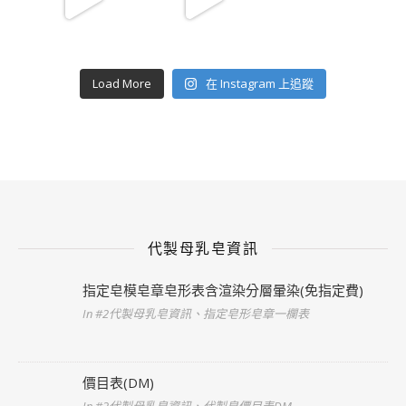
Load More
在 Instagram 上追蹤
代製母乳皂資訊
指定皂模皂章皂形表含渲染分層暈染(免指定費)
In #2代製母乳皂資訊、指定皂形皂章一欄表
價目表(DM)
In #2代製母乳皂資訊、代製皂價目表DM