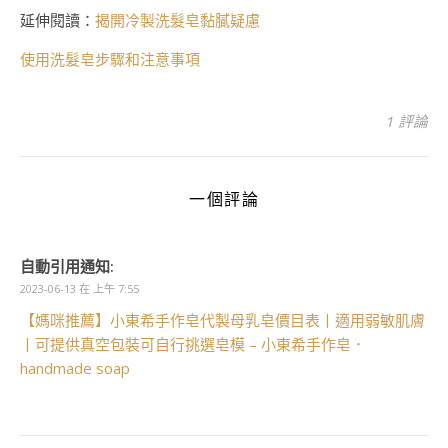
延伸閱讀：
揭開冷製洗髮皂黏膩疑慮
使用洗髮皂步驟和注意事項
1 評論
一個評論
自動引用通知:
2023-06-13 在 上午 7:55
【媽咪推薦】小東希手作皂代製母乳皂價目表丨適用弱敏肌膚
丨可提供真空包裝可自行挑選皂模 – 小東希手作皂．
handmade soap