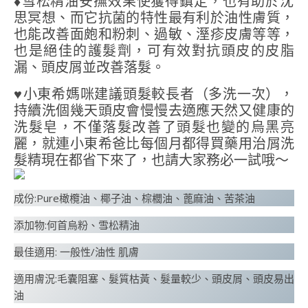
​♦️雪松精油安撫效果使獲得鎮定，也有助於沈
思冥想、而它抗菌的特性最有利於油性膚質，
也能改善面皰和粉刺、過敏、溼疹皮膚等等，
也是絕佳的護髮劑，可有效對抗頭皮的皮脂
漏、頭皮屑並改善落髮。
​♥️小東希媽咪建議頭髮較長者（多洗一次），
持續洗個幾天頭皮會慢慢去適應天然又健康的
洗髮皂，不僅落髮改善了頭髮也變的烏黑亮
麗，就連小東希爸比每個月都得買藥用治屑洗
髮精現在都省下來了，也請大家務必一試哦～ ​
成份:Pure橄欖油、椰子油、棕櫚油、蓖麻油、苦茶油
添加物:何首烏粉、雪松精油
最佳適用: 一般性/油性 肌膚
適用膚況:毛囊阻塞、髮質枯黃、髮量較少、頭皮屑、頭皮易出
油