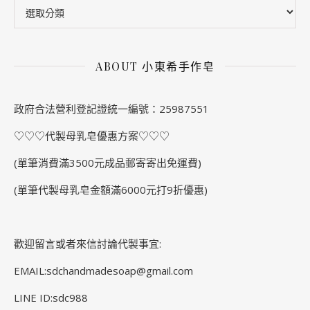
ABOUT 小東希手作皂
政府合法營利登記證統一編號：25987551
♡♡♡代製母乳皂優惠方案♡♡♡
(單筆消費滿3500元成品郵寄寄出免運費)
(單筆代製母乳皂金額滿6000元打9折優惠)
歡迎留言或者來信討論代製事宜:
EMAIL:sdchandmadesoap@gmail.com
LINE ID:sdc988