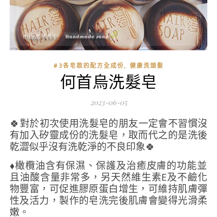
,
#3各皂款的配方全成份
健康洗頭髮
何首烏洗髮皂
2023-06-05
有加入矽靈成份的洗髮皂，取而代之的是洗後
乾澀似乎沒有洗乾淨的不良印象🍀
♦️橄欖油含有保濕、保護及治癒皮膚的功能並
且油酸含量非常多，另天然維生素E及不鹼化
物豐富，可促進膠原蛋白增生，可維持肌膚彈
性及活力，製作的皂洗完後肌膚會變得光滑柔
嫩。