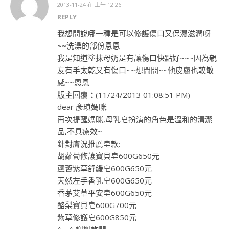
2013-11-24 在 上午 12:26
REPLY
我想問說哪一種是可以修護傷口又保濕滋潤呀
~~洗澡的部份恩恩
我是知道塗抹母奶是有讓傷口快點好~~~因為親
友有手太乾又有傷口~~想問問~~他皮膚也較敏
感~~恩恩
版主回覆：(11/24/2013 01:08:51 PM)
dear 彥瑱媽咪:
再次提醒媽咪,母乳皂扮演的角色是溫和的清潔
品,不具療效~
針對膚況推薦皂款:
胡蘿蔔修護寶貝皂600G650元
蘆薈紫草舒緩皂600G650元
天然左手香乳皂600G650元
香茅艾草平安皂600G650元
酪梨寶貝皂600G700元
紫草修護皂600G850元