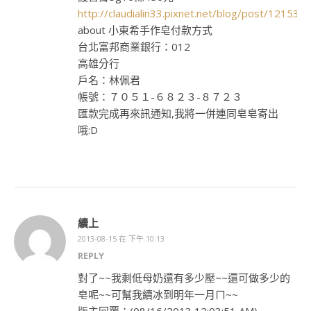
http://claudialin33.pixnet.net/blog/post/121532
about 小東希手作皂付款方式
台北富邦商業銀行：012
高雄分行
戶名：林佩君
帳號：７０５１-６８２３-８７２３
匯款完成再來訊通知,我將一併連同皂皂寄出
哦:D
續上
2013-08-15 在 下午 10:13
REPLY
對了~~我剩低母奶還有多少壓~~還可做多少的
皂呢~~可幫我續冰到明年一月ㄇ~~