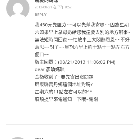
親愛的媽咪
2013-08-21 在 下午 8:52
REPLY
我450元先匯ㄌ~~可以先幫我寄嗎~~因為星期
六如果早上拿母奶給您我還要去別的地方辦事~
無法短時間回家~~怕放車上太悶熱恩恩~~不好
意思~~對了~~星期六早上約十點十一點左右方
便ㄇ~~
版主回覆：(08/21/2013 11:08:02 PM)
dear 彥瑱媽咪:
金額收到了~要先寄出沒問題
屏東縣萬丹鄉這個地址對嗎?
星期六約11點左右可以的^^
麻煩提早來電通知一下哦~謝謝