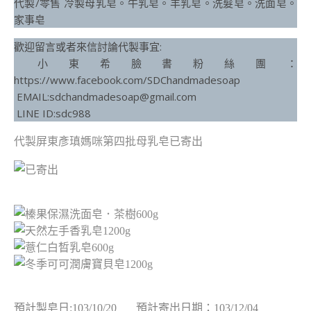
代製/零售 冷製母乳皂。牛乳皂。羊乳皂。洗髮皂。洗面皂。
家事皂
歡迎留言或者來信討論代製事宜:
小東希臉書粉絲團：
https://www.facebook.com/SDChandmadesoap
EMAIL:sdchandmadesoap@gmail.com
LINE ID:sdc988
代製屏東彥瑱媽咪第四批母乳皂已寄出
預計製皂日:103/10/20 預計寄出日期：103/12/04