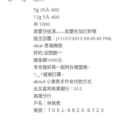
REPLY
5g 20入 600
12g 5入 400
共 1000
是要分送滴︿︿如要在加訂好哩
版主回覆：(11/27/2013 09:45:43 PM)
dear 彥瑱媽咪:
好的,沒問題^^
總金額1000元
皂皂做好再一起附在裡面哦~
^__^感謝訂購~
about 小東希手作皂付款方式
台北富邦商業銀行：012
高雄分行
戶名：林佩君
帳號：７０５１-６８２３-８７２３