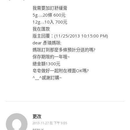
我需要加訂舒緩膏
5g…..20條 600元
12g….10入 700元
我在匯款
版主回覆：(11/25/2013 10:15:00 PM)
dear 彥瑱媽咪:
媽咪訂到那麼多條預計分送的嗎?
保存期限約一年哦~
總金額1300元
皂皂做好一起附在裡面OK嗎?
^__^感謝訂購~
更改
2013-11-27 在 下午 9:05