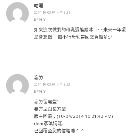
哈囉
2014-10-03 在 下午 9:21
REPLY
如果這次做剩的母乳還能續冰ㄇ~~未來一年還
是會想做~~如不行母乳帶回需負擔多少~
忘ㄌ
2014-10-03 在 下午 9:33
REPLY
忘ㄌ留皂型ˋ
要方型跟長方型
版主回覆：(10/04/2014 10:21:42 PM)
dear彥瑱媽咪:
已回覆至您的信箱嘍 ^_^