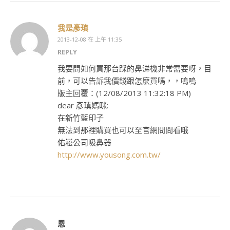
我是彥瑱
2013-12-08 在 上午 11:35
REPLY
我要問如何買那台踩的鼻涕機非常需要呀，目
前，可以告訴我價錢跟怎麼買嗎，，嗚嗚
版主回覆：(12/08/2013 11:32:18 PM)
dear 彥瑱媽咪:
在新竹藍印子
無法到那裡購買也可以至官網問問看哦
佑崧公司吸鼻器
http://www.yousong.com.tw/
恩