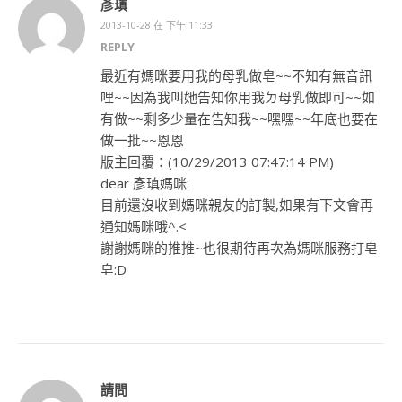
彥瑱
2013-10-28 在 下午 11:33
REPLY
最近有媽咪要用我的母乳做皂~~不知有無音訊
哩~~因為我叫她告知你用我ㄉ母乳做即可~~如
有做~~剩多少量在告知我~~嘿嘿~~年底也要在
做一批~~恩恩
版主回覆：(10/29/2013 07:47:14 PM)
dear 彥瑱媽咪:
目前還沒收到媽咪親友的訂製,如果有下文會再
通知媽咪哦^.<
謝謝媽咪的推推~也很期待再次為媽咪服務打皂
皂:D
請問