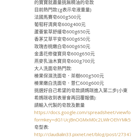
的寶寶就盡量挑無精油的皂款
目前熱門款:(g表示皂液重量)
法國馬賽皂600g500元
葡萄籽清爽皂600g400元
蘆薈紫草舒緩皂600g650元
香茅艾草平安皂600g650元
玫瑰杏桃嫩白皂600g650元
金盞花修復寶貝皂600g650元
燕麥乳油木寶貝皂600g700元
大人洗面皂熱門款:
榛果保濕洗面皂．茶樹600g500元
榛果嫩白洗面皂．薏仁600g600元
挑選好自己希望的皂款請媽咪進入第二步(小東
希媽咪收到表單會再回覆報價):
請輸入代製的皂款及數量
https://docs.google.com/spreadsheet/viewform
formkey=dG1UcjBnOGMxM0c2LWlrOEhYMk5k
皂型表:
http://claudialin33.pixnet.net/blog/post/273477