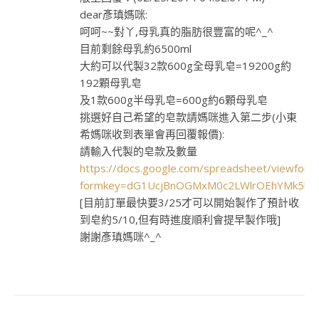
dear彥瑱媽咪:
呵呵~~對丫,母乳真的脂肪很豐富的呢^_^
目前剩餘母乳約6500ml
大約可以代製32款600g全母乳皂=19200g約
192顆母乳皂
及1款600g半母乳皂=600g約6顆母乳皂
挑選好自己希望的皂款請媽咪進入第二步(小東
希媽咪收到表單會再回覆報價):
請輸入代製的皂款及數量
https://docs.google.com/spreadsheet/viewform
formkey=dG1UcjBnOGMxM0c2LWlrOEhYMk5k
[目前訂單最快要3/25才可以開始製作了預計收
到皂約5/10,但有時進度順利會提早製作哦]
謝謝彥瑱媽咪^_^