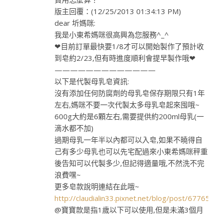
版主回覆：(12/25/2013 01:34:13 PM)
dear 圻媽咪:
我是小東希媽咪很高興為您服務^_^
❤目前訂單最快要1/8才可以開始製作了預計收
到皂約2/23,但有時進度順利會提早製作哦❤
—————————————
以下是代製母乳皂資訊:
沒有添加任何防腐劑的母乳皂保存期限只有1年
左右,媽咪不要一次代製太多母乳皂起來囤哦~
600g大約是6顆左右,需要提供約200ml母乳(一
滴水都不加)
過期母乳一年半以內都可以入皂,如果不曉得自
己有多少母乳也可以先宅配過來小東希媽咪秤重
後告知可以代製多少,但記得適量哦,不然洗不完
浪費嘿~
更多皂款說明連結在此哦~
http://claudialin33.pixnet.net/blog/post/677657
@寶寶款是指1歲以下可以使用,但是未滿3個月