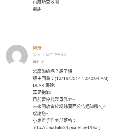
再麻煩查收哦~~
謝謝~
曉玲
2014-12-18 在 下午 9:01
REPLY
怎麼聯絡呢？想了解
版主回覆：(12/19/2014 12:40:04 AM)
DEAR 曉玲:
真是抱歉!
目前暫停代製母乳皂~
未來開放會於粉絲頁面公告通知哦^_^
感謝您~
小東希手作皂部落格：
http://claudialin33.pixnet.net/blog