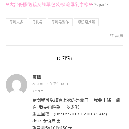
大部份贈送親友簡單包裝/標籤母乳字樣
</s pan>
❤
❤
母乳太多
母乳皂
母乳皂製作
母奶皂推薦
17 留言
17 評論
彥瑱
2013-08-15 在 下午 10:11
REPLY
請問我可以加買上次的唇膏ㄇ~~我要十條~~謝
謝~我要再匯款~~多少呢~~
版主回覆：(08/16/2013 12:00:33 AM)
dear 彥瑱媽咪:
護唇膏5g10條450元