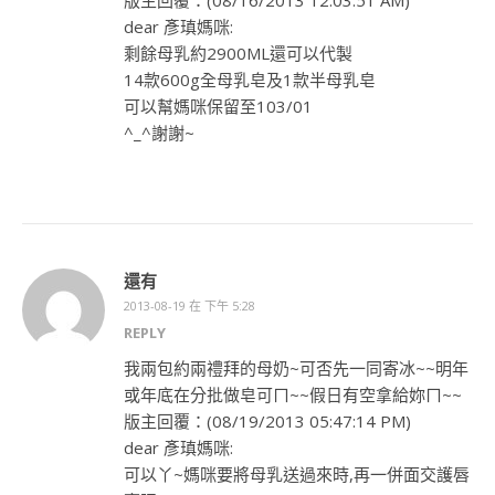
版主回覆：(08/16/2013 12:03:51 AM)
dear 彥瑱媽咪:
剩餘母乳約2900ML還可以代製
14款600g全母乳皂及1款半母乳皂
可以幫媽咪保留至103/01
^_^謝謝~
還有
2013-08-19 在 下午 5:28
REPLY
我兩包約兩禮拜的母奶~可否先一同寄冰~~明年
或年底在分批做皂可ㄇ~~假日有空拿給妳ㄇ~~
版主回覆：(08/19/2013 05:47:14 PM)
dear 彥瑱媽咪:
可以丫~媽咪要將母乳送過來時,再一併面交護唇