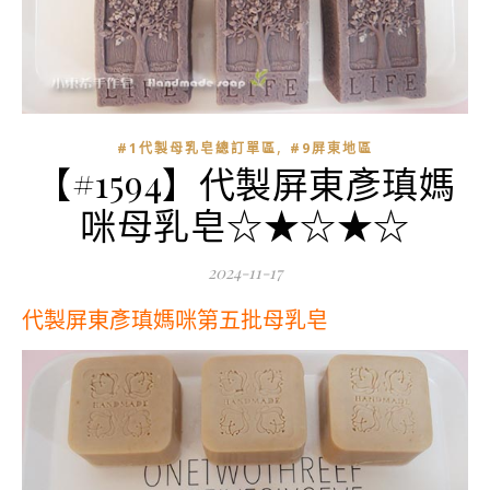
,
#1代製母乳皂總訂單區
#9屏東地區
【#1594】代製屏東彥瑱媽
咪母乳皂☆★☆★☆
2024-11-17
代製屏東彥瑱媽咪第五批母乳皂