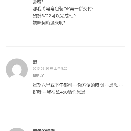
膏嗎?
那我將皂皂包裝OK再一併交付~
預計8/22可以完成^_^
媽咪何時過來呢?
恩
2013-08-20 在 上午 8:20
REPLY
星期六早或下午都可~~你方便的時間~~恩恩~~
好呀~~我在拿450給你恩恩