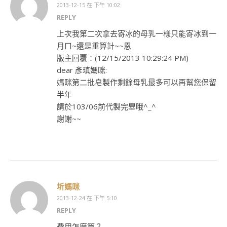
2013-12-15 在 下午 10:02
REPLY
上次我第二次拿去寄冰的母乳一樣只能寄冰到一
月ㄇ~還是重算計~~恩
版主回覆：(12/15/2013 10:29:24 PM)
dear 彥瑱媽咪:
媽咪第二批皂製作剩餘母乳最多可以再幫您保留
半年
請於103/06前代製完畢哦^_^
謝謝~~
圻媽咪
2013-12-24 在 下午 5:10
REPLY
費用怎麼算？