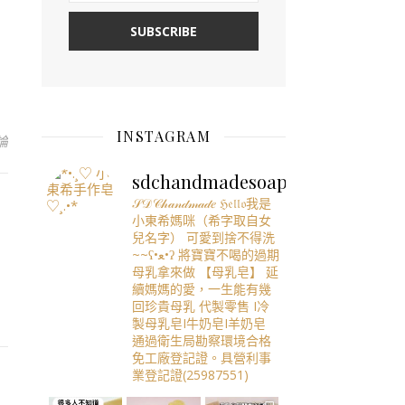
INSTAGRAM
論
sdchandmadesoap
𝒮𝒟𝒞𝒽𝒶𝓃𝒹𝓂𝒶𝒹𝑒
ℌ𝔢𝔩𝔩𝔬我是
小東希媽咪（希字取自女
兒名字）
可愛到捨不得洗
~~ʕ•ﻌ•ʔ
將寶寶不喝的過期
母乳拿來做
【母乳皂】
延
續媽媽的愛，一生能有幾
回珍貴母乳
代製零售 I冷
製母乳皂I牛奶皂I羊奶皂
通過衛生局勘察環境合格
免工廠登記證。具營利事
業登記證(25987551)