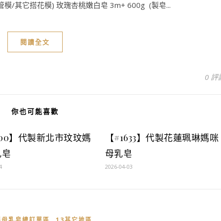
/其它搭花模) 玫瑰杏桃嫩白皂 3m+ 600g (製皂...
閱讀全文
0 評
你也可能喜歡
600】代製新北市玟玟媽
【#1633】代製花蓮珮琳媽咪
乳皂
母乳皂
4
2026-04-03
,
製母乳皂總訂單區
13其它地區