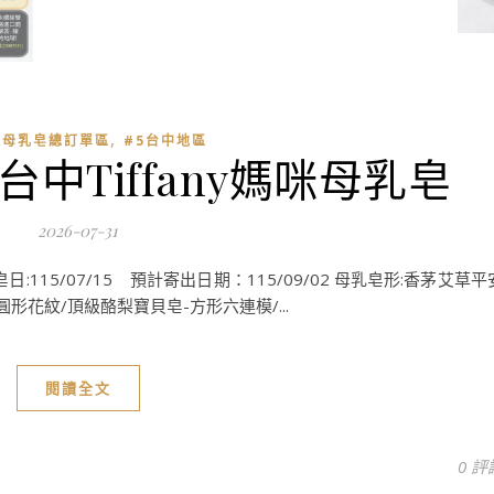
,
製母乳皂總訂單區
#5台中地區
台中Tiffany媽咪母乳皂
2026-07-31
皂日:115/07/15 預計寄出日期：115/09/02 母乳皂形:香茅艾草平
圓形花紋/頂級酪梨寶貝皂-方形六連模/...
閱讀全文
0 評