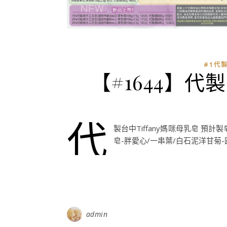
#1代
【#1644】代製
代
製台中Tiffany媽咪母乳皂 預計製
皂-胖愛心/一串葉/白石泥洋甘菊-
admin