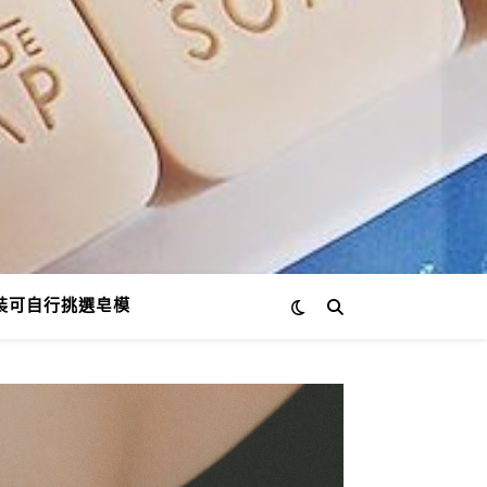
裝可自行挑選皂模