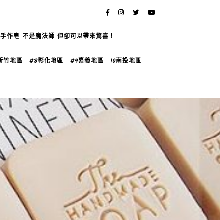
的手作皂 不是魔法師 但卻可以帶來驚喜！
7新竹地區
#8彰化地區
#9嘉義地區
10南投地區