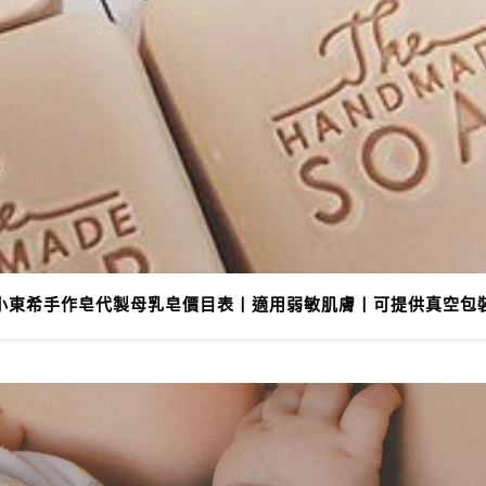
小東希手作皂代製母乳皂價目表丨適用弱敏肌膚丨可提供真空包