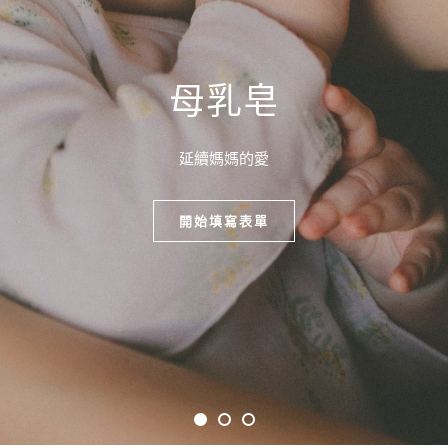
母乳皂
延續媽媽的愛
開始填寫表單