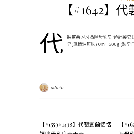
【#1642
代
製苗栗习习媽咪母乳皂 預計製皂日:1
皂(無精油無味) 0m+ 600g (製皂日:1
admin
【#1559#1438】代製宜蘭恬恬
【#1