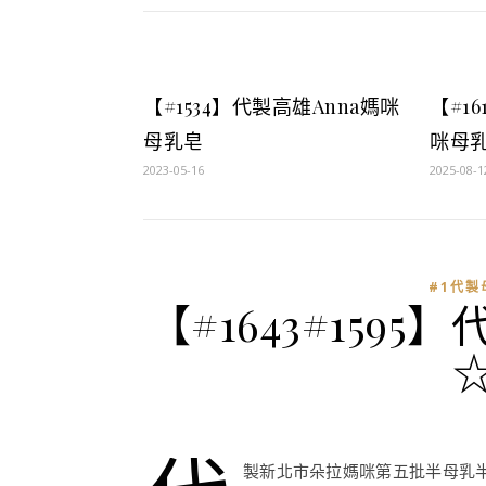
【#1534】代製高雄Anna媽咪
【#1
母乳皂
咪母
2023-05-16
2025-08-1
#1代製
【#1643#15
製新北市朵拉媽咪第五批半母乳半牛奶