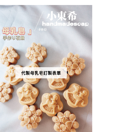
代製母乳皂訂製表單