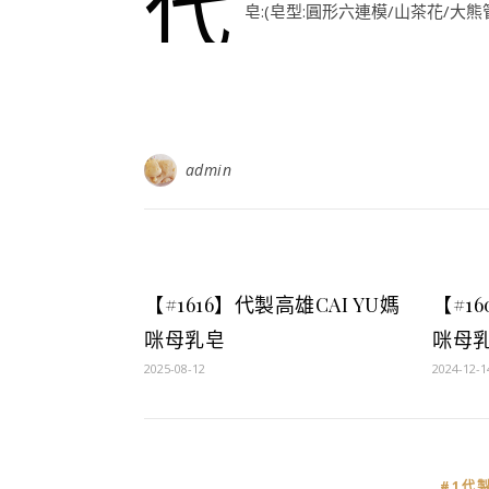
代
皂:(皂型:圓形六連模/山茶花/大熊管模
admin
【#1616】代製高雄CAI YU媽
【#1
咪母乳皂
咪母
2025-08-12
2024-12-1
#1代