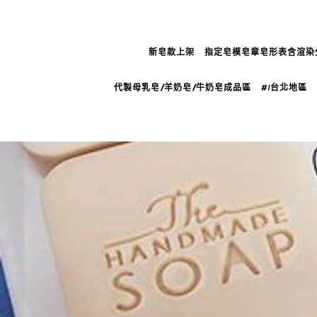
新皂款上架
指定皂模皂章皂形表含渲染
代製母乳皂/羊奶皂/牛奶皂成品區
#1台北地區